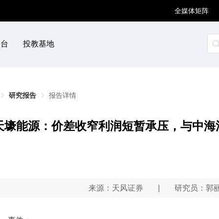
全媒体矩阵
平台
投教基地
百家号
抖音号
快手号
喜马拉雅
财富号
研究报告
报告详情
天壕能源：价差收窄利润短暂承压，与中海
来源：天风证券
|
研究员：郭丽