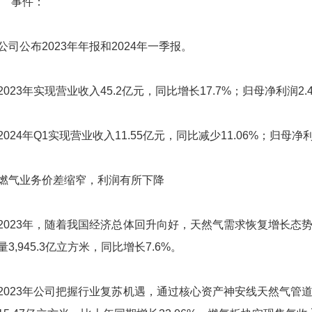
　事件：

公司公布2023年年报和2024年一季报。

2023年实现营业收入45.2亿元，同比增长17.7%；归母净利润2.4
2024年Q1实现营业收入11.55亿元，同比减少11.06%；归母净利润
燃气业务价差缩窄，利润有所下降

2023年，随着我国经济总体回升向好，天然气需求恢复增长态势
3,945.3亿立方米，同比增长7.6%。

2023年公司把握行业复苏机遇，通过核心资产神安线天然气管道