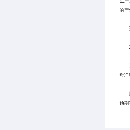
生产
的产
　　
　　
　　
母净利
　　
预期