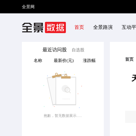
全景网
首页
全景路演
互动
视频号
全景网官微
微信公众号
头条号
最近访问股
自选股
首页
名称
最新价(元)
涨跌幅
抱歉，暂无数据展示......